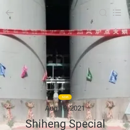
supplier.
Copyright
©
2020
-
2026
Zhengzhou
집
Annec
Industrial
Co.,
Ltd..
All
제
Rights
Reserved.
품
우
리
NEWS
에
Aug 19, 2021
관
Shiheng Special