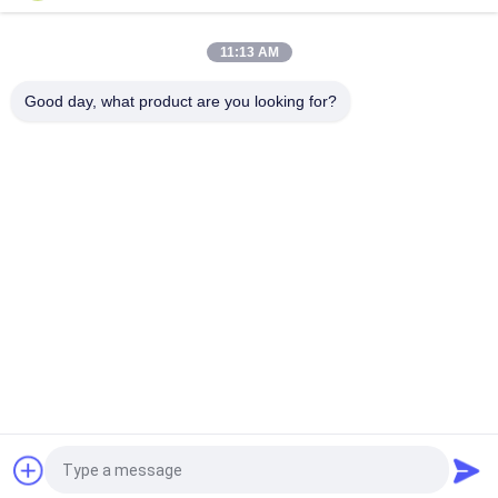
정
상단
11:13 AM
책
Good day, what product are you looking for?
모든
내화 연와를 점토를 
높은 반토 다루기 힘
바르느요
든 벽돌
실리카 다루기 힘든 
단열 벽돌을 점토를 
벽돌
바르느요
벽돌을 격리하는 고
실리카 단열 벽돌
산화알미늄
멀라이트 단열 벽돌
단층 불탄소
견적 요청