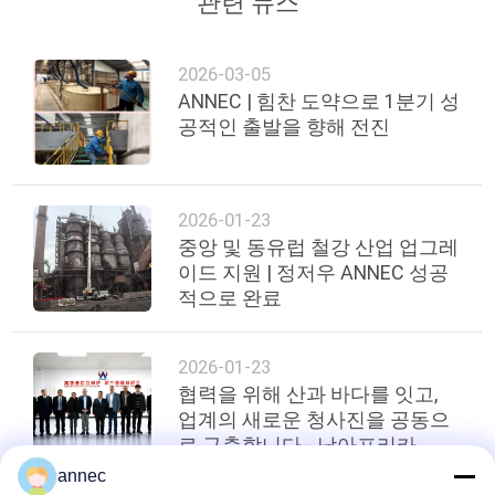
관련 뉴스
사
2026-03-05
이
ANNEC | 힘찬 도약으로 1분기 성
공적인 출발을 향해 전진
트
맵
2026-01-23
중앙 및 동유럽 철강 산업 업그레
개
이드 지원 | 정저우 ANNEC 성공
인
적으로 완료
정
2026-01-23
보
협력을 위해 산과 바다를 잇고,
업계의 새로운 청사진을 공동으
보
로 구축합니다 - 남아프리카
ARM Merch
호
annec