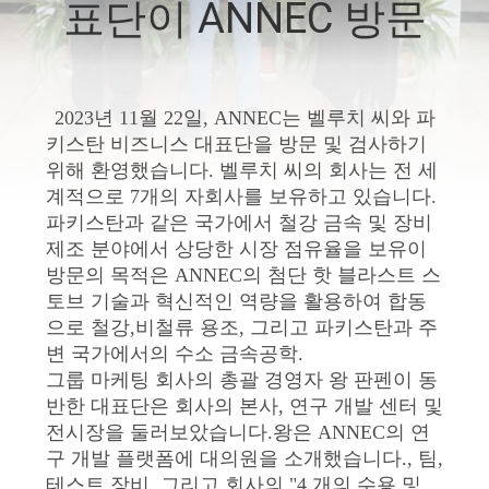
한
표단이 ANNEC 방문
것
공
2023년 11월 22일, ANNEC는 벨루치 씨와 파
키스탄 비즈니스 대표단을 방문 및 검사하기
장
위해 환영했습니다. 벨루치 씨의 회사는 전 세
계적으로 7개의 자회사를 보유하고 있습니다.
투
파키스탄과 같은 국가에서 철강 금속 및 장비
어
제조 분야에서 상당한 시장 점유율을 보유이
방문의 목적은 ANNEC의 첨단 핫 블라스트 스
토브 기술과 혁신적인 역량을 활용하여 합동
품
으로 철강,비철류 용조, 그리고 파키스탄과 주
변 국가에서의 수소 금속공학.
질
그룹 마케팅 회사의 총괄 경영자 왕 판펜이 동
반한 대표단은 회사의 본사, 연구 개발 센터 및
관
전시장을 둘러보았습니다.왕은 ANNEC의 연
리
구 개발 플랫폼에 대의원을 소개했습니다., 팀,
테스트 장비, 그리고 회사의 "4 개의 수용 및