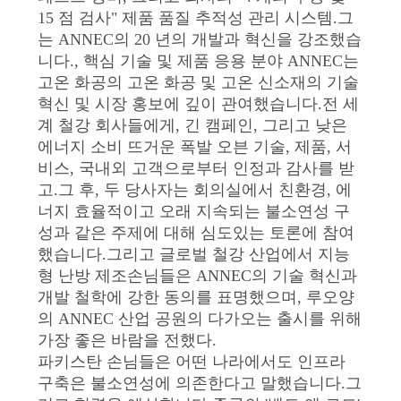
15 점 검사" 제품 품질 추적성 관리 시스템.그
저
는 ANNEC의 20 년의 개발과 혁신을 강조했습
니다., 핵심 기술 및 제품 응용 분야 ANNEC는
희
고온 화공의 고온 화공 및 고온 신소재의 기술
와
혁신 및 시장 홍보에 깊이 관여했습니다.전 세
계 철강 회사들에게, 긴 캠페인, 그리고 낮은
연
에너지 소비 뜨거운 폭발 오븐 기술, 제품, 서
비스, 국내외 고객으로부터 인정과 감사를 받
락
고.그 후, 두 당사자는 회의실에서 친환경, 에
너지 효율적이고 오래 지속되는 불소연성 구
성과 같은 주제에 대해 심도있는 토론에 참여
뉴
했습니다.그리고 글로벌 철강 산업에서 지능
스
형 난방 제조손님들은 ANNEC의 기술 혁신과
개발 철학에 강한 동의를 표명했으며, 루오양
의 ANNEC 산업 공원의 다가오는 출시를 위해
사
가장 좋은 바람을 전했다.
파키스탄 손님들은 어떤 나라에서도 인프라
건
구축은 불소연성에 의존한다고 말했습니다.그