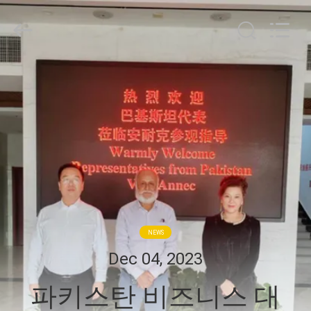
supplier.
Copyright
©
2020
-
2026
Zhengzhou
집
Annec
Industrial
Co.,
Ltd..
All
제
Rights
Reserved.
품
우
리
NEWS
에
Dec 04, 2023
관
파키스탄 비즈니스 대