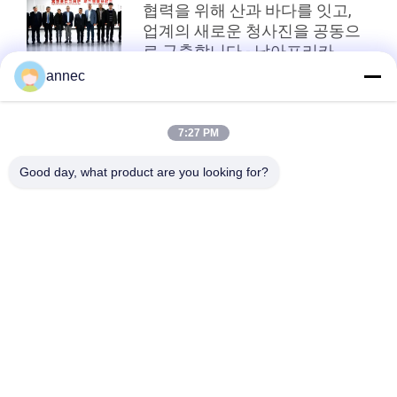
협력을 위해 산과 바다를 잇고,
업계의 새로운 청사진을 공동으
로 구축합니다 - 남아프리카
ARM Merch
annec
상단
7:27 PM
Good day, what product are you looking for?
모든
내화 연와를 점토를 
높은 반토 다루기 힘
바르느요
든 벽돌
실리카 다루기 힘든 
단열 벽돌을 점토를 
벽돌
바르느요
벽돌을 격리하는 고
실리카 단열 벽돌
산화알미늄