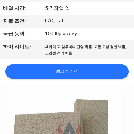
한
배달 시간:
5-7 작업 일
것
L/C, T/T
지불 조건:
공
10000pcs/day
공급 능력:
장
,
,
하이 라이트:
세라믹 고 알루미나 단열 벽돌
고온 오븐 절연 벽돌
고강성 격리 벽돌
투
어
최고의 가격
품
질
관
리