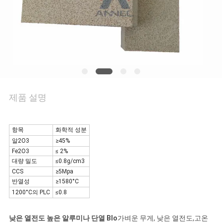
저
희
와
연
락
제품 설명
뉴
항목
화학적 성분
알2O3
≥45%
스
Fe2O3
≤ 2%
대량 밀도
≤0.8g/cm3
CCS
≥5Mpa
반열성
≥1580°C
사
1200°C의 PLC
≤0.8
건
낮은 열전도 높은 알루미나 단열 Blo
가벼운 무게, 낮은 열전도,고온