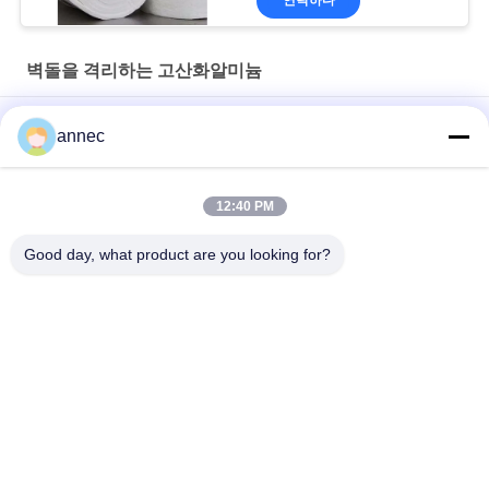
벽돌을 격리하는 고산화알미늄
JM 26 가벼운 무게의 고온 오븐, 오븐 및 오븐용 멀라이트 단열 벽
annec
돌
고알루미나 단열 벽돌 42%-72% Al2O3 1250℃-1600℃
12:40 PM
JM 23 Mullite 단열 특수 벽돌 석회 벽돌 및 높은 열 터널 kiln
Good day, what product are you looking for?
모든
내화 연와를 점토를 
높은 반토 다루기 힘
바르느요
든 벽돌
실리카 다루기 힘든 
단열 벽돌을 점토를 
벽돌
바르느요