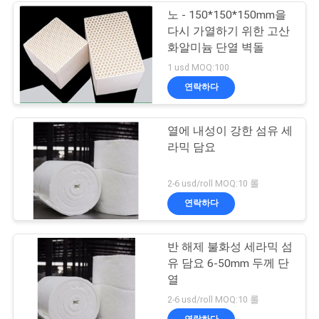
노 - 150*150*150mm을
다시 가열하기 위한 고산
화알미늄 단열 벽돌
1 usd MOQ:100
연락하다
열에 내성이 강한 섬유 세
라믹 담요
2-6 usd/roll MOQ:10 롤
연락하다
반 해제 불화성 세라믹 섬
유 담요 6-50mm 두께 단
열
2-6 usd/roll MOQ:10 롤
연락하다