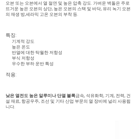
오븐 또는 오븐에서 열 절연 및 높은 압축 강도. 가벼운 벽돌은 주로
뜨거운 높은 오븐의 상단, 높은 오븐의 스택 및 바닥, 유리 녹기 오븐
사
의 재생 방,세라믹 고온 오븐의 부착 등.
이
특징:
트
기계적 강도
높은 온도
맵
반열에 대한 탁월한 저항성
부식 저항성
우수한 부하 운반 특성
개
적용:
인
정
낮은 열전도 높은 알루미나 단열 블록
금속, 석유화학, 기계, 전력, 건
설 재료, 항공우주, 조선 및 기타 산업 부문의 열 장비에 널리 사용됩
보
니다.
보
호