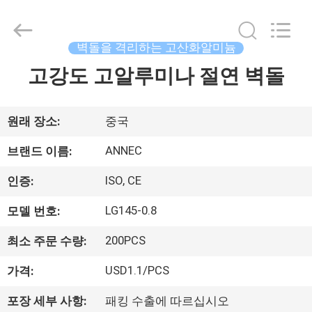
supplier.
Copyright
©
2020
벽돌을 격리하는 고산화알미늄
-
2026
Zhengzhou
고강도 고알루미나 절연 벽돌
집
Annec
Industrial
Co.,
Ltd..
All
제
Rights
원래 장소:
중국
Reserved.
품
ANNEC
브랜드 이름:
ISO, CE
인증:
우
LG145-0.8
모델 번호:
리
200PCS
최소 주문 수량:
에
USD1.1/PCS
가격:
관
포장 세부 사항:
패킹 수출에 따르십시오