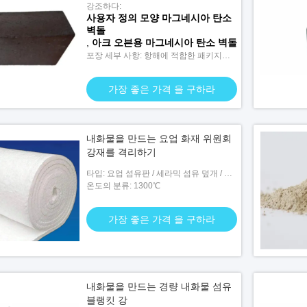
강조하다:
사용자 정의 모양 마그네시아 탄소
벽돌
,
아크 오븐용 마그네시아 탄소 벽돌
포장 세부 사항: 항해에 적합한 패키지와
팔레트
가장 좋은 가격 을 구하라
내화물을 만드는 요업 화재 위원회
강재를 격리하기
타입: 요업 섬유판 / 세라믹 섬유 덮개 / 세
라믹 섬유 덮개
온도의 분류: 1300℃
가장 좋은 가격 을 구하라
내화물을 만드는 경량 내화물 섬유
블랭킷 강