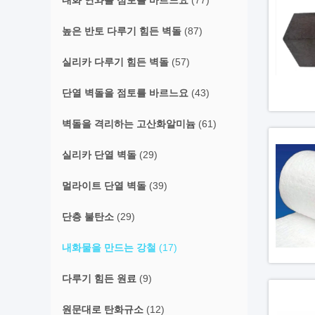
내화 연와를 점토를 바르느요
(77)
높은 반토 다루기 힘든 벽돌
(87)
실리카 다루기 힘든 벽돌
(57)
단열 벽돌을 점토를 바르느요
(43)
벽돌을 격리하는 고산화알미늄
(61)
실리카 단열 벽돌
(29)
멀라이트 단열 벽돌
(39)
단층 불탄소
(29)
내화물을 만드는 강철
(17)
다루기 힘든 원료
(9)
원문대로 탄화규소
(12)