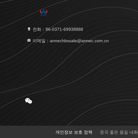
전화：86-0371-69938888
이메일：annechbssale@annec.com.cn
개인정보 보호 정책
중국 좋은 품질 내화 연와