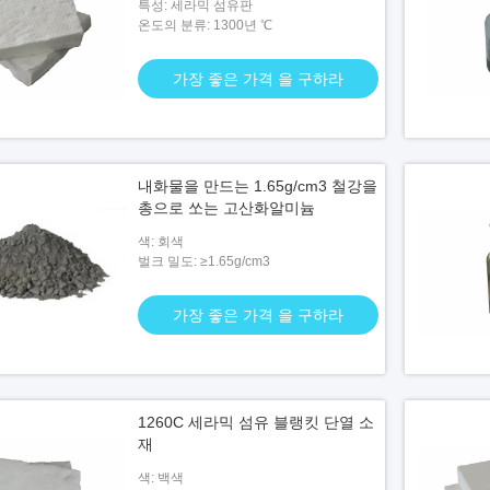
특성: 세라믹 섬유판
온도의 분류: 1300년 ℃
가장 좋은 가격 을 구하라
는 Cr2O3 강철
은 가격 을 구하라
내화물을 만드는 1.65g/cm3 철강을
총으로 쏘는 고산화알미늄
색: 회색
벌크 밀도: ≥1.65g/cm3
가장 좋은 가격 을 구하라
1260C 세라믹 섬유 블랭킷 단열 소
재
색: 백색