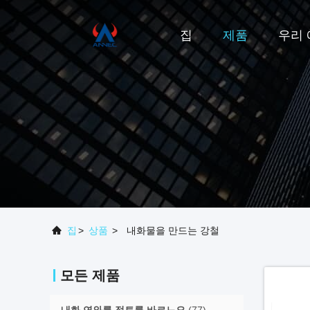
집
제품
우리 
집
>
상품
>
내화물을 만드는 강철
모든 제품