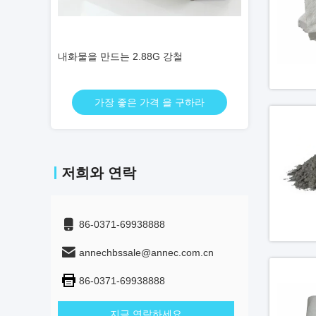
내화물을 만드는 마고 Ｃ 강철
내화물 벽돌을 만드
구하라
가장 좋은 가격 을 구하라
가장 좋
저희와 연락
86-0371-69938888
annechbssale@annec.com.cn
86-0371-69938888
지금 연락하세요