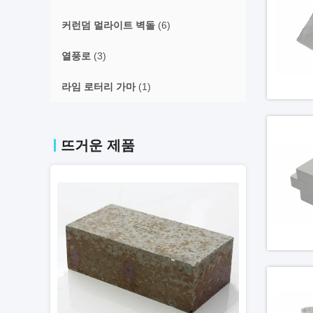
커런덤 멀라이트 벽돌
(6)
열풍로
(3)
라임 로터리 가마
(1)
뜨거운 제품