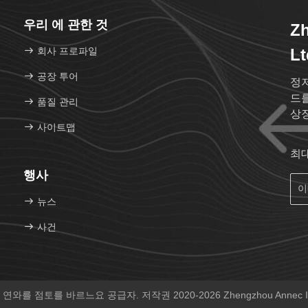
우리 에 관한 것
Zh
회사 프로파일
Lt
공장 투어
정저
드를
품질 관리
상장
사이트맵
최
행사
뉴스
사건
를 점토를 바르느요 공급자. 저작권 2020-2026 Zhengzhou Annec Indu